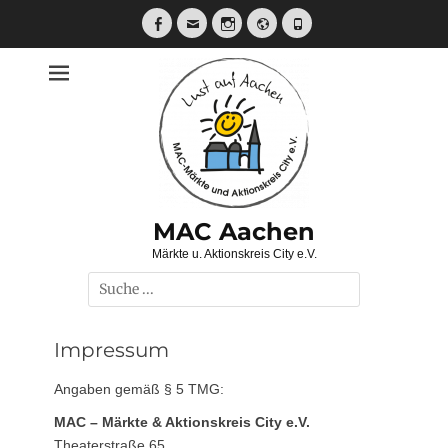
Zum
Inhalt
Facebook
E-
Instagram
Website
Telefon
Mail
springen
MAC Aachen
Märkte u. Aktionskreis City e.V.
Suche
nach:
Impressum
Angaben gemäß § 5 TMG:
MAC – Märkte & Aktionskreis City e.V.
Theaterstraße 65