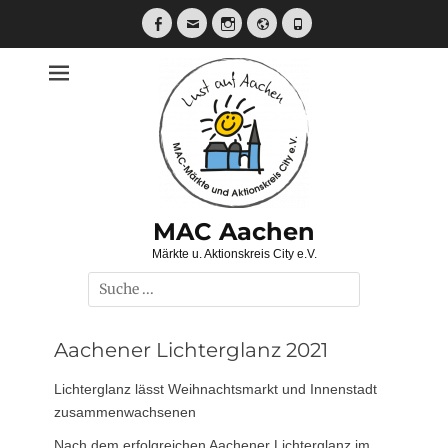
Zum
Inhalt
Facebook
E-
Instagram
Website
Telefon
Mail
springen
MAC Aachen
Märkte u. Aktionskreis City e.V.
Suche
nach:
Aachener Lichterglanz 2021
Lichterglanz lässt Weihnachtsmarkt und Innenstadt
zusammenwachsenen
Nach dem erfolgreichen Aachener Lichterglanz im